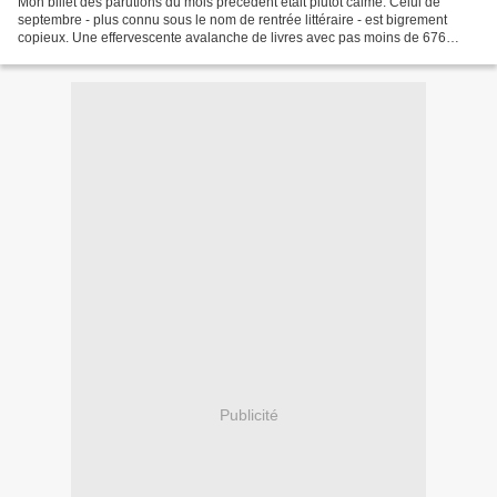
Mon billet des parutions du mois précédent était plutôt calme. Celui de
septembre - plus connu sous le nom de rentrée littéraire - est bigrement
copieux. Une effervescente avalanche de livres avec pas moins de 676
écrits annoncés en librairie. Parmi ce...
Publicité