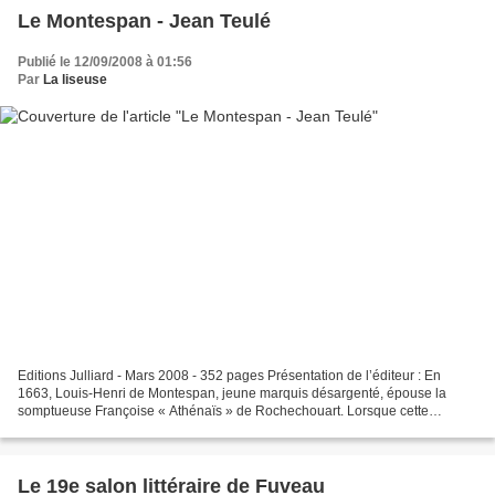
Le Montespan - Jean Teulé
Publié le 12/09/2008 à 01:56
Par
La liseuse
Editions Julliard - Mars 2008 - 352 pages Présentation de l’éditeur : En
1663, Louis-Henri de Montespan, jeune marquis désargenté, épouse la
somptueuse Françoise « Athénaïs » de Rochechouart. Lorsque cette
dernière accède à la charge de dame de compagnie...
Le 19e salon littéraire de Fuveau