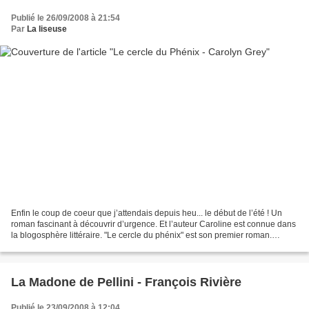
Publié le 26/09/2008 à 21:54
Par
La liseuse
Enfin le coup de coeur que j’attendais depuis heu... le début de l’été ! Un
roman fascinant à découvrir d’urgence. Et l’auteur Caroline est connue dans
la blogosphère littéraire. "Le cercle du phénix" est son premier roman.
Editions Flammarion - Mai 2008...
La Madone de Pellini - François Rivière
Publié le 23/09/2008 à 12:04