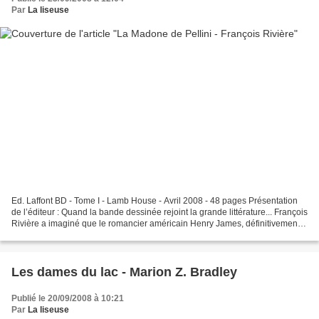
Par
La liseuse
Ed. Laffont BD - Tome I - Lamb House - Avril 2008 - 48 pages Présentation
de l’éditeur : Quand la bande dessinée rejoint la grande littérature... François
Rivière a imaginé que le romancier américain Henry James, définitivement
fixé en Angleterre vers...
Les dames du lac - Marion Z. Bradley
Publié le 20/09/2008 à 10:21
Par
La liseuse