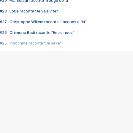
#29 : MC Solaar raconte "Bouge de là"
28 : Lorie raconte "Je vais vite"
#27 : Christophe Willem raconte "Jacques a dit"
#26 : Chimène Badi raconte "Entre nous"
#25 : Indochine raconte "3e sexe"
#24 : Zaho raconte "C'est chelou"
#23 : Patrick Bruel raconte "Au café des délices"
#22 : Kyo raconte "Le chemin"
#21 : Nolwenn Leroy raconte "Cassé"
#20 : Patrick Hernandez raconte "Born to be alive"
#19 : Lorie raconte "Près de moi"
#18 : Michael Jones raconte "A nos actes manqués" (avec Jean-Jacque
#17 : Khaled raconte "Aïcha"