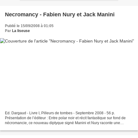
Necromancy - Fabien Nury et Jack Manini
Publié le 15/09/2008 à 01:05
Par
La liseuse
Ed. Dargaud - Livre I, Pilleurs de tombes - Septembre 2008 - 56 p.
Présentation de l’éditeur : Entre polar noir et récit fantastique sur fond de
nécromancie, ce nouveau diptyque signé Manini et Nury raconte une
histoire de vengeance noire démoniaque à...