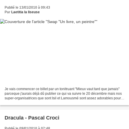
Publié le 13/01/2010 à 09:43
Par
Laetitia la liseuse
Je vais commencer ce billet par un tonitruant "Mieux vaut tard que jamais"
parceque j'aurais déjà dû publier ce qui va suivre le 20 décembre mais nos
super-organisatrices que sont Isil et Lamousmé sont assez adorables pour
me pardonner. N'est-ce pas les...
Dracula - Pascal Croci
Publié le 09/01/2010 à 07:48