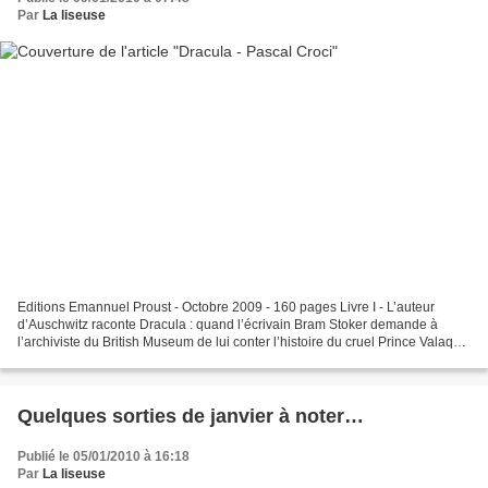
Par
La liseuse
Editions Emannuel Proust - Octobre 2009 - 160 pages Livre I - L’auteur
d’Auschwitz raconte Dracula : quand l’écrivain Bram Stoker demande à
l’archiviste du British Museum de lui conter l’histoire du cruel Prince Valaque
Vlad Tepes… Livre II - Après l'évocation...
Quelques sorties de janvier à noter…
Publié le 05/01/2010 à 16:18
Par
La liseuse