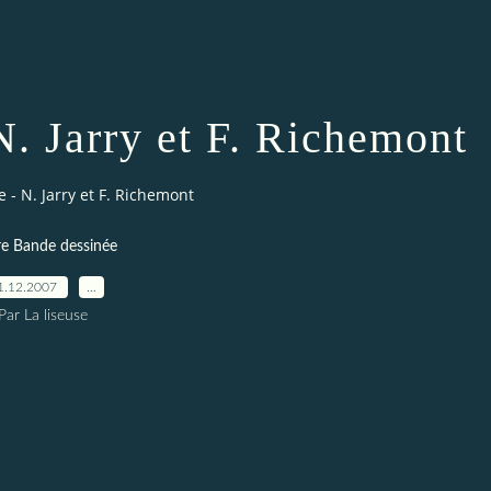
 N. Jarry et F. Richemont
e - N. Jarry et F. Richemont
e Bande dessinée
1.12.2007
…
Par La liseuse