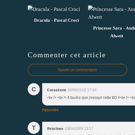
Dracula - Pascal Croci
Princesse Sara - Aud
Alwett
Commenter cet article
Ajouter un commentaire
C
Corasirene
26/09/2010 17:43
<br /> <br /> Il faudra que j'essaye cette BD !!<br /> <br
Répondre
T
thracinee
10/04/2009 13:57