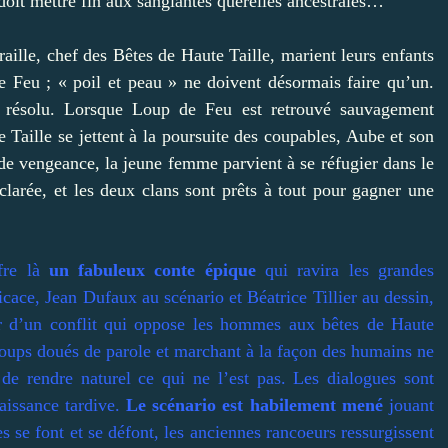
 doit mettre fin aux sanglantes querelles ancestrales…
ille, chef des Bêtes de Haute Taille, marient leurs enfants
e Feu ; « poil et peau » ne doivent désormais faire qu’un.
re résolu. Lorsque Loup de Feu est retrouvé sauvagement
e Taille se jettent à la poursuite des coupables, Aube et son
 de vengeance, la jeune femme parvient à se réfugier dans le
larée, et les deux clans sont prêts à tout pour gagner une
fre là
un fabuleux conte épique
qui ravira les grandes
cace, Jean Dufaux au scénario et Béatrice Tillier au dessin,
 d’un conflit qui oppose les hommes aux bêtes de Haute
s loups doués de parole et marchant à la façon des humains ne
e de rendre naturel ce qui ne l’est pas. Les dialogues sont
aissance tardive.
Le scénario est habilement mené
jouant
s se font et se défont, les anciennes rancoeurs ressurgissent