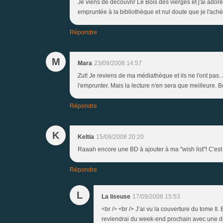
Je viens de découvrir Le Bois des vierges et j'ai adoré.
empruntée à la bibliothèque et nul doute que je l'achèt
Répondre
M
Mara
23/09/2008 14:57
Zut! Je reviens de ma médiathèque et ils ne l'ont pas.
l'emprunter. Mais la lecture n'en sera que meilleure.
Répondre
K
Keltia
15/09/2008 20:20
Raaah encore une BD à ajouter à ma "wish list"! C'est t
Répondre
L
La liseuse
17/09/2008 15:53
<br /> <br /> J’ai vu la couverture du tome II. E
reviendrai du week-end prochain avec une dédic