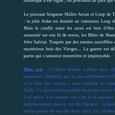
historique a été signé ; un processus de paix qui
Le puissant Seigneur Maître Arcan et Loup de Tra
: la jolie Aube est donnée au valeureux Loup d
Mais le conflit entre les races est loin d’êt
assassiné sur son lit de noces, les Bêtes de Haut
frère Salviat. Traquée par des meutes assoiffées
mystérieux bois des Vierges… La guerre est déc
partie qui s’annonce meurtrière et impitoyable.
Mon avis
: L’éditeur Robert Laffont nous of
personnes. Orchestré par un duo terriblement effi
« Le bois des vierges » nous emmène au cœur
Taille. Ce qui pourrait paraître burlesque tel le
l’est point. Les auteurs ont l’art et la manièr
judicieusement dans le ton de l’époque : la Ren
sur les points de vue des deux races. Les alliance