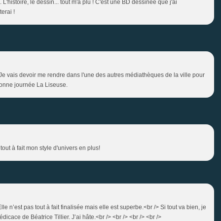
 L'histoire, le dessin... tout m'a plu ! C'est une BD dessinée que j'ai
erai !
 Je vais devoir me rendre dans l'une des autres médiathèques de la ville pour
 Bonne journée La Liseuse.
out à fait mon style d'univers en plus!
lle n’est pas tout à fait finalisée mais elle est superbe.<br /> Si tout va bien, je
ace de Béatrice Tillier. J’ai hâte.<br /> <br /> <br /> <br />