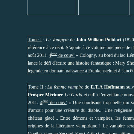
Tome I
:
Le Vampyre
de
John William Polidori
(1820)
référence à ce récit. S’ajoute à ce volume une pièce de 
ème
août 2011.
4
de couv’
« Cologny, au bord du lac Lém
lance le défi d'écrire une histoire fantastique : Mary S
légende en donnant naissance à Frankenstein et à l'ancêt
Tome II
:
La femme vampire
de
E.T.A Hoffmann
suiv
Prosper Mérimée
La Guzla
et enfin l’envoûtante nouv
ème
2011.
4
de couv’
« Une courtisane trop belle qui se
d'amour pour une créature du diable... Une religieuse 
château glacé... Entre démons et vampires, les fem
origines de la littérature vampirique ! Le vampire sera
Goethe, dans le Second Faust ? Et si oui, nous attirera