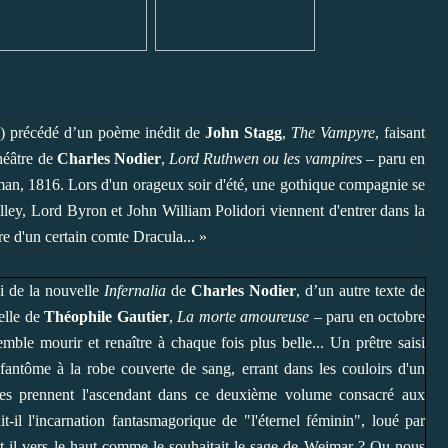
 précédé d’un poème inédit de
John Stagg
,
The Vampyre
, faisant
théâtre de
Charles Nodier
,
Lord Ruthwen ou les vampires
– paru en
an, 1816. Lors d'un orageux soir d'été, une gothique compagnie se
helley, Lord Byron et John William Polidori viennent d'entrer dans la
re d'un certain comte Dracula... »
i de la nouvelle
Infernalia
de
Charles Nodier
, d’un autre texte de
elle de
Théophile Gautier
,
La morte amoureuse
– paru en octobre
mble mourir et renaître à chaque fois plus belle... Un prêtre saisi
fantôme à la robe couverte de sang, errant dans les couloirs d'un
mes prennent l'ascendant dans ce deuxième volume consacré aux
it-il l'incarnation fantasmagorique de "l'éternel féminin", loué par
-t-il vers le haut comme le souhaitait le sage de Weimar ? Ou nous