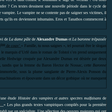
l'enfer ? Ces textes dessinent une nouvelle période dans le cycle de
le vampire. Le vampire ne se contente pas de saigner ses victimes, il
orts qu'ils en deviennent inhumains. Eros et Tanathos commencent à
vi de
La dame pâle
de
Alexandre Dumas
et
La baronne trépassée
ème
4
de couv’
« Famille, tu nous saignes », tel pourrait être le slogan
ye le marquis d’Urfé dans le roman de Tolstoï s’en prend uniquement
elle Hedwige croquée par Alexandre Dumas est désirée par deux
re, tandis que la femme du Baron Hector de Nossac, cette
Baronne
e immortelle, sous la plume sanglante de Pierre-Alexis Ponson du
s, machinations et épouvante dans un décor gothique où ne manquent
’une
étude
Histoire des vampires et autres spectres malfaisans
de
v’
« Les plus grands textes vampiriques compilés pour la première
établi par un spécialiste. Une sélection des oeuvres majeures qui ont