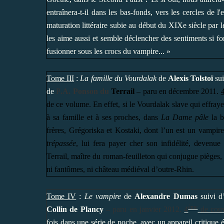
entraînera-t-il dans les bas-fonds, vers les cercles de 
maturation littéraire subie au début du XIXe siècle par 
les aime aussi et semble déclencher des sentiments si f
fusionner sous les crocs du vampire... »
Tome III
:
La famille du Vourdalak
de
Alexis Tolstoï
sui
de
P
.A. Ponson du
Terrail
– paru en décembre 2011.
de ce volume. En effet, si le Vourdalak slave qui effra
à sa famille et à ses proches, dans
La Dame pâle
la b
frères, Grégoriska et Kostaki, dont l’un est un vampi
trépassée
, lui fera payer cher son infidélité, devenu
Terrail, maître du roman-feuilleton qui conjugue piège
ni fantômes, ni château médiéval d’outre-Rhin.
Tome IV
:
Le vampire
de
Alexandre Dumas
suivi d
ème
Collin de Plancy
– paru en janvier 2012.
4
de cou
fois dans une série de poche, avec un appareil critique 