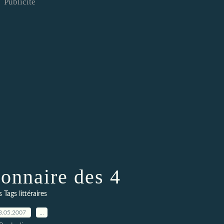
Publicité
ionnaire des 4
s Tags littéraires
3.05.2007
…